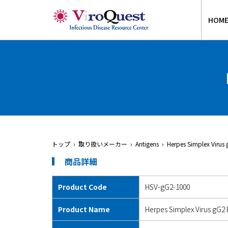
HOM
トップ
› 取り扱いメーカー › Antigens › Herpes Simplex Virus g
商品詳細
Product Code
HSV-gG2-1000
Product Name
Herpes Simplex Virus gG2 