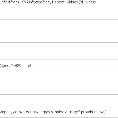
urified from HSV2 infected Baby Hamster Kidney (BHK) cells.
(Spec: ≥80% pure)
company.com/products/herpes-simplex-virus-gg2-protein-native/