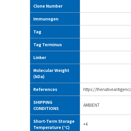
Clone Number
Immunogen
Tag
Tag Terminus
Linker
Molecular Weight
(kDa)
References
https://thenativeantige
SHIPPING
AMBIENT
CONDITIONS
Short-Term Storage
+4
Temperature (°C)