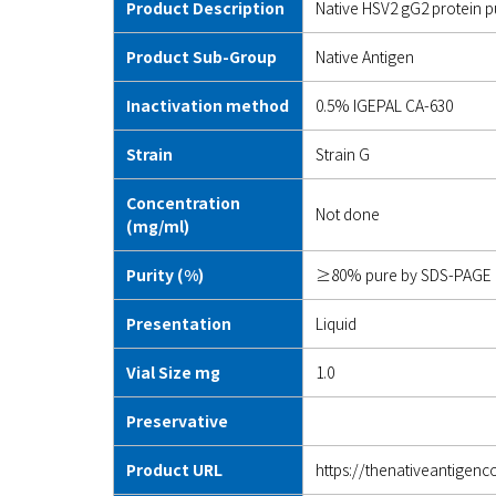
Product Description
Native HSV2 gG2 protein p
Product Sub-Group
Native Antigen
Inactivation method
0.5% IGEPAL CA-630
Strain
Strain G
Concentration
Not done
(mg/ml)
Purity (%)
≥80% pure by SDS-PAGE 
Presentation
Liquid
Vial Size mg
1.0
Preservative
Product URL
https://thenativeantigen