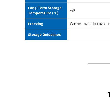
Long-Term Storage
-80
Temperature (°C)
Freezing
Can be frozen, but avoid m
Storage Guidelines