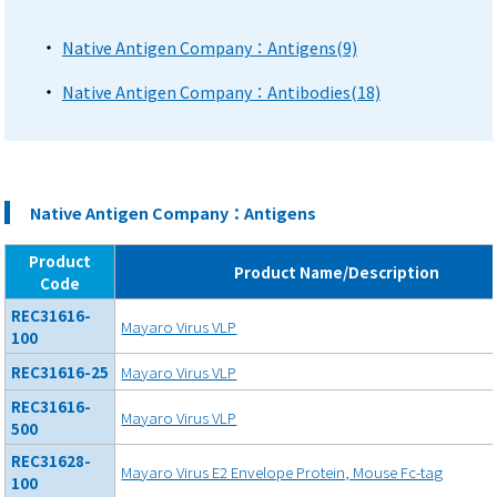
Native Antigen Company：Antigens(9)
Native Antigen Company：Antibodies(18)
Native Antigen Company：Antigens
Product
Product Name/Description
Code
REC31616-
Mayaro Virus VLP
100
REC31616-25
Mayaro Virus VLP
REC31616-
Mayaro Virus VLP
500
REC31628-
Mayaro Virus E2 Envelope Protein, Mouse Fc-tag
100