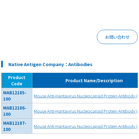
お問い合わせ
Native Antigen Company：Antibodies
Product
Product Name/Description
Code
MAB12185-
Mouse Anti-Hantavirus Nucleocapsid Protein Antibody (
100
MAB12186-
Mouse Anti-Hantavirus Nucleocapsid Protein Antibody (
100
MAB12187-
Mouse Anti-Hantavirus Nucleocapsid Protein Antibody (
100